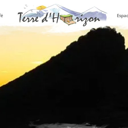
fé
Espac