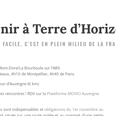
nir à Terre d’Hori
T FACILE, C’EST EN PLEIN MILIEU DE LA FRA
 Mont-Dore/La Bourboule sur l’A89.
aux, 4h10 de Montpellier, 4h40 de Paris.
our d’Auvergne (6 km).
les rencontres ! RDV sur la
Plateforme MOVICI Auvergne-
s sont indispensables et
obligatoires du 1er novembre au
ant située sur une route isolée et au sommet d’une petite