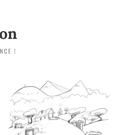
zon
NCE !