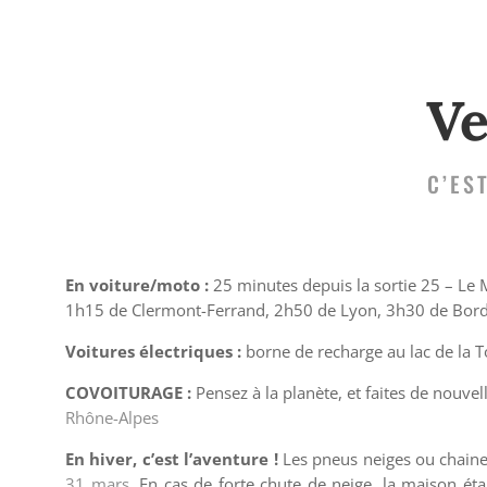
Ve
C’ES
En voiture/moto :
25 minutes depuis la sortie 25 – Le
1h15 de Clermont-Ferrand, 2h50 de Lyon, 3h30 de Borde
Voitures électriques :
borne de recharge au lac de la T
COVOITURAGE :
Pensez à la planète, et faites de nouvel
Rhône-Alpes
En hiver, c’est l’aventure !
Les pneus neiges ou chaine
31 mars
. En cas de forte chute de neige, la maison ét