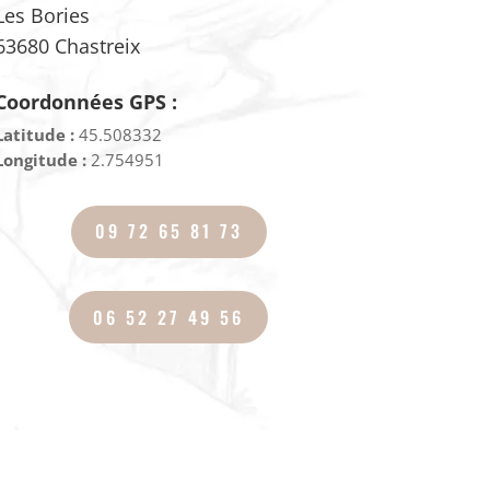
Les Bories
63680 Chastreix
Coordonnées GPS :
Latitude :
45.508332
Longitude :
2.754951
09 72 65 81 73
06 52 27 49 56