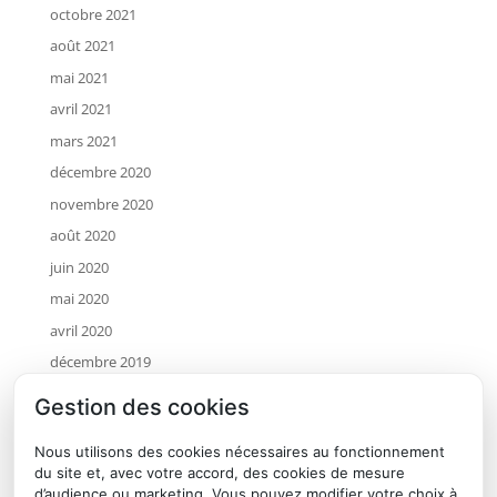
octobre 2021
août 2021
mai 2021
avril 2021
mars 2021
décembre 2020
novembre 2020
août 2020
juin 2020
mai 2020
avril 2020
décembre 2019
novembre 2019
Gestion des cookies
octobre 2019
Nous utilisons des cookies nécessaires au fonctionnement
juillet 2019
du site et, avec votre accord, des cookies de mesure
mai 2019
d’audience ou marketing. Vous pouvez modifier votre choix à