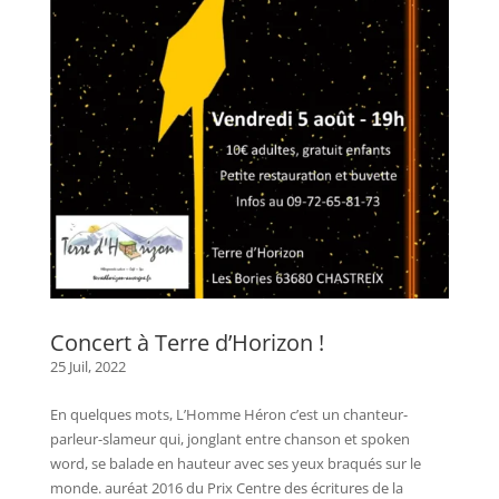
Concert à Terre d’Horizon !
25 Juil, 2022
En quelques mots, L’Homme Héron c’est un chanteur-
parleur-slameur qui, jonglant entre chanson et spoken
word, se balade en hauteur avec ses yeux braqués sur le
monde. auréat 2016 du Prix Centre des écritures de la