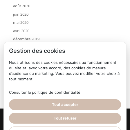
août 2020
juin 2020
mai 2020
avril 2020
décembre 2019
novembre 2019
Gestion des cookies
octobre 2019
Nous utilisons des cookies nécessaires au fonctionnement
juillet 2019
du site et, avec votre accord, des cookies de mesure
mai 2019
d’audience ou marketing. Vous pouvez modifier votre choix à
tout moment.
avril 2019
janvier 2019
Consulter la politique de confidentialité
Tout accepter
Tout refuser
© Terre d'Horizon Auvergne
- Site réalisé par l'