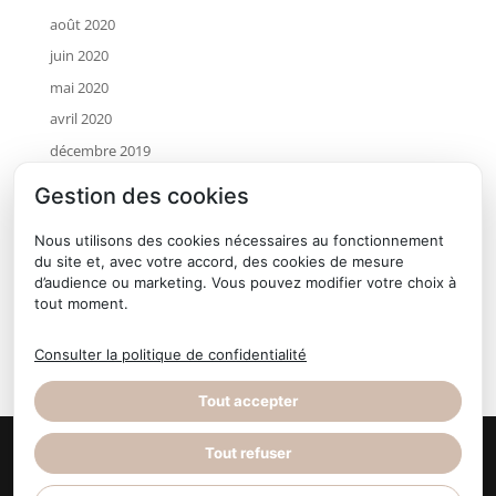
août 2020
juin 2020
mai 2020
avril 2020
décembre 2019
novembre 2019
Gestion des cookies
octobre 2019
Nous utilisons des cookies nécessaires au fonctionnement
juillet 2019
du site et, avec votre accord, des cookies de mesure
mai 2019
d’audience ou marketing. Vous pouvez modifier votre choix à
tout moment.
avril 2019
janvier 2019
Consulter la politique de confidentialité
Tout accepter
Tout refuser
© Terre d'Horizon Auvergne
- Site réalisé par l'