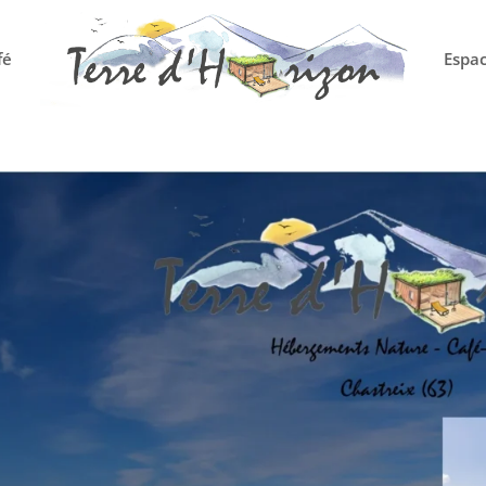
fé
Espac