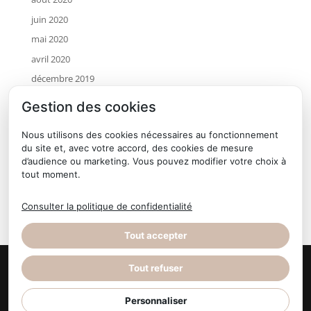
juin 2020
mai 2020
avril 2020
décembre 2019
novembre 2019
Gestion des cookies
octobre 2019
Nous utilisons des cookies nécessaires au fonctionnement
juillet 2019
du site et, avec votre accord, des cookies de mesure
mai 2019
d’audience ou marketing. Vous pouvez modifier votre choix à
tout moment.
avril 2019
janvier 2019
Consulter la politique de confidentialité
Tout accepter
Tout refuser
© Terre d'Horizon Auvergne
- Site réalisé par l'
Personnaliser
Imaginarium Vichy
⚷
-
Politique de confidentialité
-