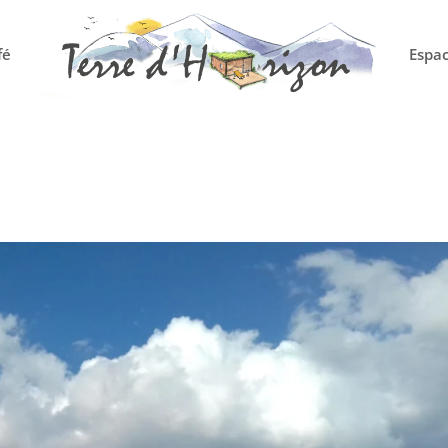
fé
Espac