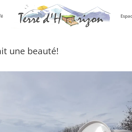
fé
Espac
ait une beauté!